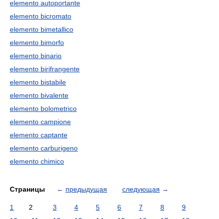
elemento autoportante
elemento bicromato
elemento bimetallico
elemento bimorfo
elemento binario
elemento birifrangente
elemento bistabile
elemento bivalente
elemento bolometrico
elemento campione
elemento captante
elemento carburigeno
elemento chimico
Страницы
←
предыдущая
следующая
→
1
2
3
4
5
6
7
8
9